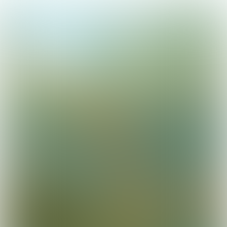
81
WINTER
2021
IN DEZE UITGAVE ONDER MEER:
Waterkwaliteitsmonitoring: geen getallen, maar
informatie | PFAS-onderzoek brengt topje van
de ijsberg in kaart| Big Brown Data: het bruine
goud? | De (on) mogelijkheden van Aquathermie
| Nieuwe meteo-onderzoeken | Polder2C’s in het
zonnetje gezet | En nog veel meer…